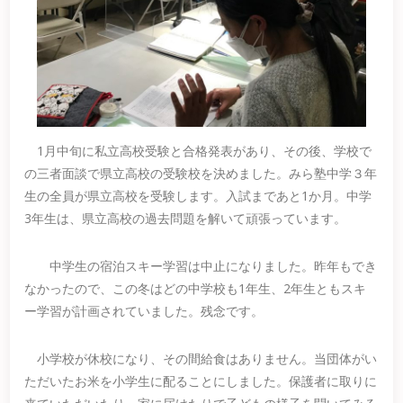
1月中旬に私立高校受験と合格発表があり、その後、学校で
の三者面談で県立高校の受験校を決めました。みら塾中学３年
生の全員が県立高校を受験します。入試まであと1か月。中学
3年生は、県立高校の過去問題を解いて頑張っています。
中学生の宿泊スキー学習は中止になりました。昨年もでき
なかったので、この冬はどの中学校も1年生、2年生ともスキ
ー学習が計画されていました。残念です。
小学校が休校になり、その間給食はありません。当団体がい
ただいたお米を小学生に配ることにしました。保護者に取りに