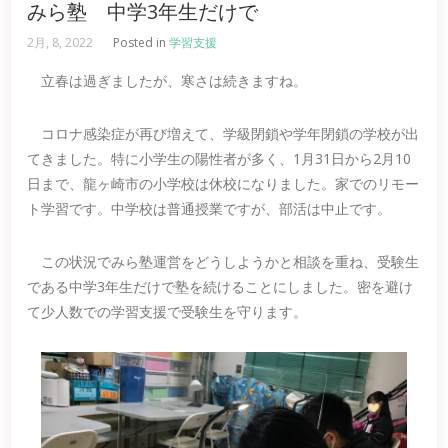
みら塾 中学3年生だけで
2月, 8, 2022
Posted in
学習支援
立春は過ぎましたが、寒さは続きますね。
コロナ感染症が再び増えて、学級閉鎖や学年閉鎖の学校が出
てきました。特に小学生の陽性者が多く、1月31日から2月10
日まで、龍ヶ崎市の小学校は休校になりました。家でのリモー
ト学習です。中学校は普通授業ですが、部活は中止です。
この状況でみら塾運営をどうしようかと相談を重ね、受験生
である中学3年生だけで塾を続けることにしました。密を避け
て少人数での学習支援で受験生を守ります。