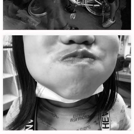
暗闇の中で子ども会議始まる。
子ども用自転車を1台頂いた。 こ…