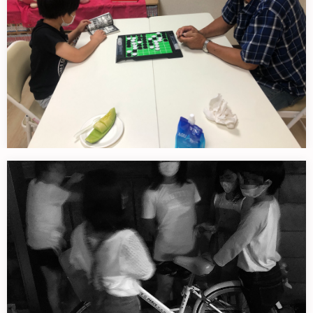
6月21日のｉｉ場所みらサポ
起用に遊ぶ。オセロしながらマンガ…